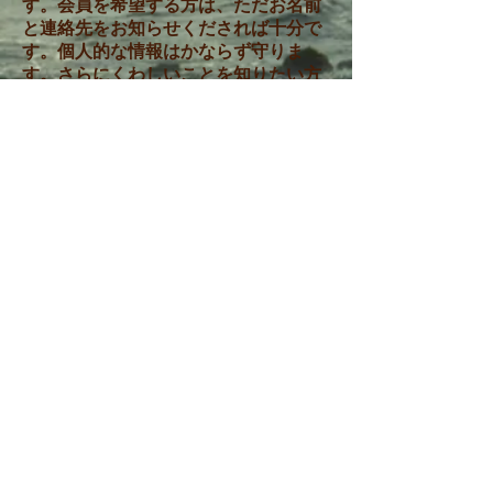
す。会員を希望する方は、ただお名前
と連絡先をお知らせくだされば十分で
す。個人的な情報はかならず守りま
す。さらにくわしいことを知りたい方
は、下記に連絡ねがいます。
IJYA International Business Office
Telephone:
510-526-7518
(USA, Pacific
Standard Time)
E-mail:
hedavey@aol.com
Facebook:
https://www.facebook.com/I
nternationalJapaneseYogaAssociation
© 2024 by International Japanese Yoga
Association