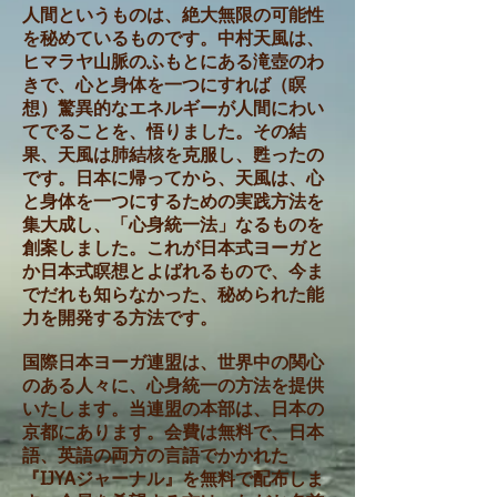
人間というものは、絶大無限の可能性
を秘めているものです。中村天風は、
ヒマラヤ山脈のふもとにある滝壺のわ
きで、心と身体を一つにすれば（瞑
想）驚異的なエネルギーが人間にわい
てでることを、悟りました。その結
果、天風は肺結核を克服し、甦ったの
です。日本に帰ってから、天風は、心
と身体を一つにするための実践方法を
集大成し、「心身統一法」なるものを
創案しました。これが日本式ヨーガと
か日本式瞑想とよばれるもので、今ま
でだれも知らなかった、秘められた能
力を開発する方法です。
国際日本ヨーガ連盟は、世界中の関心
のある人々に、心身統一の方法を提供
いたします。当連盟の本部は、日本の
京都にあります。会費は無料で、日本
語、英語の両方の言語でかかれた
『IJYAジャーナル』を無料で配布しま